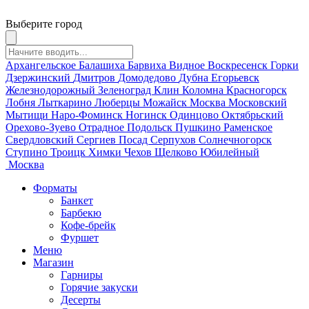
Выберите город
Архангельское
Балашиха
Барвиха
Видное
Воскресенск
Горки
Дзержинский
Дмитров
Домодедово
Дубна
Егорьевск
Железнодорожный
Зеленоград
Клин
Коломна
Красногорск
Лобня
Лыткарино
Люберцы
Можайск
Москва
Московский
Мытищи
Наро-Фоминск
Ногинск
Одинцово
Октябрьский
Орехово-Зуево
Отрадное
Подольск
Пушкино
Раменское
Свердловский
Сергиев Посад
Серпухов
Солнечногорск
Ступино
Троицк
Химки
Чехов
Щелково
Юбилейный
Москва
Форматы
Банкет
Барбекю
Кофе-брейк
Фуршет
Меню
Магазин
Гарниры
Горячие закуски
Десерты