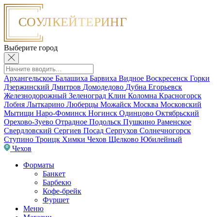
Выберите город
Архангельское
Балашиха
Барвиха
Видное
Воскресенск
Горки
Дзержинский
Дмитров
Домодедово
Дубна
Егорьевск
Железнодорожный
Зеленоград
Клин
Коломна
Красногорск
Лобня
Лыткарино
Люберцы
Можайск
Москва
Московский
Мытищи
Наро-Фоминск
Ногинск
Одинцово
Октябрьский
Орехово-Зуево
Отрадное
Подольск
Пушкино
Раменское
Свердловский
Сергиев Посад
Серпухов
Солнечногорск
Ступино
Троицк
Химки
Чехов
Щелково
Юбилейный
Чехов
Форматы
Банкет
Барбекю
Кофе-брейк
Фуршет
Меню