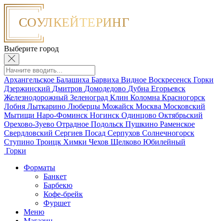
Выберите город
Архангельское
Балашиха
Барвиха
Видное
Воскресенск
Горки
Дзержинский
Дмитров
Домодедово
Дубна
Егорьевск
Железнодорожный
Зеленоград
Клин
Коломна
Красногорск
Лобня
Лыткарино
Люберцы
Можайск
Москва
Московский
Мытищи
Наро-Фоминск
Ногинск
Одинцово
Октябрьский
Орехово-Зуево
Отрадное
Подольск
Пушкино
Раменское
Свердловский
Сергиев Посад
Серпухов
Солнечногорск
Ступино
Троицк
Химки
Чехов
Щелково
Юбилейный
Горки
Форматы
Банкет
Барбекю
Кофе-брейк
Фуршет
Меню
Магазин