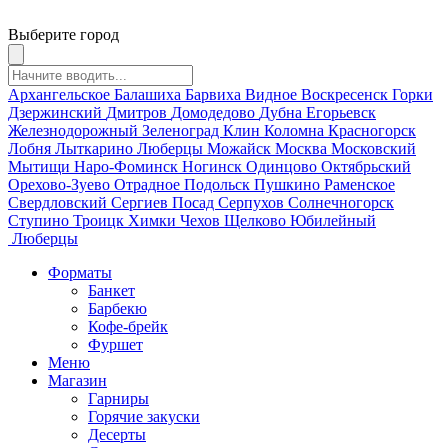
Выберите город
Архангельское
Балашиха
Барвиха
Видное
Воскресенск
Горки
Дзержинский
Дмитров
Домодедово
Дубна
Егорьевск
Железнодорожный
Зеленоград
Клин
Коломна
Красногорск
Лобня
Лыткарино
Люберцы
Можайск
Москва
Московский
Мытищи
Наро-Фоминск
Ногинск
Одинцово
Октябрьский
Орехово-Зуево
Отрадное
Подольск
Пушкино
Раменское
Свердловский
Сергиев Посад
Серпухов
Солнечногорск
Ступино
Троицк
Химки
Чехов
Щелково
Юбилейный
Люберцы
Форматы
Банкет
Барбекю
Кофе-брейк
Фуршет
Меню
Магазин
Гарниры
Горячие закуски
Десерты