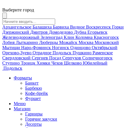
Выберите город
Архангельское
Балашиха
Барвиха
Видное
Воскресенск
Горки
Дзержинский
Дмитров
Домодедово
Дубна
Егорьевск
Железнодорожный
Зеленоград
Клин
Коломна
Красногорск
Лобня
Лыткарино
Люберцы
Можайск
Москва
Московский
Мытищи
Наро-Фоминск
Ногинск
Одинцово
Октябрьский
Орехово-Зуево
Отрадное
Подольск
Пушкино
Раменское
Свердловский
Сергиев Посад
Серпухов
Солнечногорск
Ступино
Троицк
Химки
Чехов
Щелково
Юбилейный
Подольск
Форматы
Банкет
Барбекю
Кофе-брейк
Фуршет
Меню
Магазин
Гарниры
Горячие закуски
Десерты