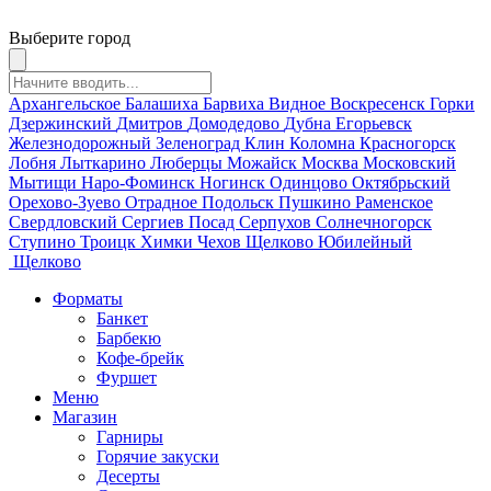
Выберите город
Архангельское
Балашиха
Барвиха
Видное
Воскресенск
Горки
Дзержинский
Дмитров
Домодедово
Дубна
Егорьевск
Железнодорожный
Зеленоград
Клин
Коломна
Красногорск
Лобня
Лыткарино
Люберцы
Можайск
Москва
Московский
Мытищи
Наро-Фоминск
Ногинск
Одинцово
Октябрьский
Орехово-Зуево
Отрадное
Подольск
Пушкино
Раменское
Свердловский
Сергиев Посад
Серпухов
Солнечногорск
Ступино
Троицк
Химки
Чехов
Щелково
Юбилейный
Щелково
Форматы
Банкет
Барбекю
Кофе-брейк
Фуршет
Меню
Магазин
Гарниры
Горячие закуски
Десерты