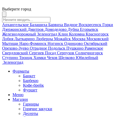
Выберите город
Архангельское
Балашиха
Барвиха
Видное
Воскресенск
Горки
Дзержинский
Дмитров
Домодедово
Дубна
Егорьевск
Железнодорожный
Зеленоград
Клин
Коломна
Красногорск
Лобня
Лыткарино
Люберцы
Можайск
Москва
Московский
Мытищи
Наро-Фоминск
Ногинск
Одинцово
Октябрьский
Орехово-Зуево
Отрадное
Подольск
Пушкино
Раменское
Свердловский
Сергиев Посад
Серпухов
Солнечногорск
Ступино
Троицк
Химки
Чехов
Щелково
Юбилейный
Зеленоград
Форматы
Банкет
Барбекю
Кофе-брейк
Фуршет
Меню
Магазин
Гарниры
Горячие закуски
Десерты