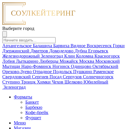
Выберите город
Архангельское
Балашиха
Барвиха
Видное
Воскресенск
Горки
Дзержинский
Дмитров
Домодедово
Дубна
Егорьевск
Железнодорожный
Зеленоград
Клин
Коломна
Красногорск
Лобня
Лыткарино
Люберцы
Можайск
Москва
Московский
Мытищи
Наро-Фоминск
Ногинск
Одинцово
Октябрьский
Орехово-Зуево
Отрадное
Подольск
Пушкино
Раменское
Свердловский
Сергиев Посад
Серпухов
Солнечногорск
Ступино
Троицк
Химки
Чехов
Щелково
Юбилейный
Зеленоград
Форматы
Банкет
Барбекю
Кофе-брейк
Фуршет
Меню
Магазин