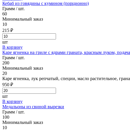
Кебаб из говядины с кумином (порционно)
Грамм / шт.
60
Минимальный заказ
10
215 ₽
шт
В корзину
Каре ягненка на гриле с ядрами граната, красным луком, подач
Грамм / шт.
200
Минимальный заказ
20
Каре ягненка, лук репчатый, специи, масло растительное, гран
950 ₽
шт
В корзину
Медальоны из свиной вырезки
Грамм / шт.
100
Минимальный заказ
10