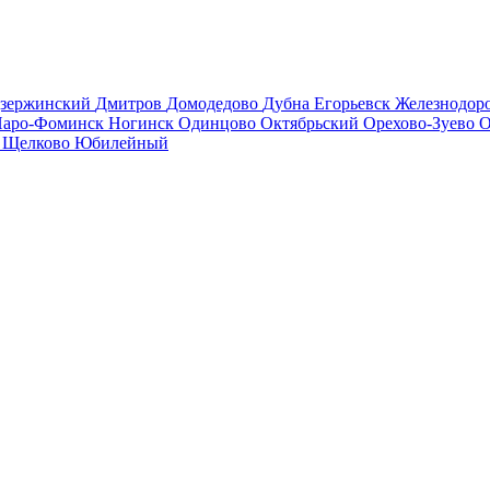
зержинский
Дмитров
Домодедово
Дубна
Егорьевск
Железнодо
аро-Фоминск
Ногинск
Одинцово
Октябрьский
Орехово-Зуево
О
в
Щелково
Юбилейный