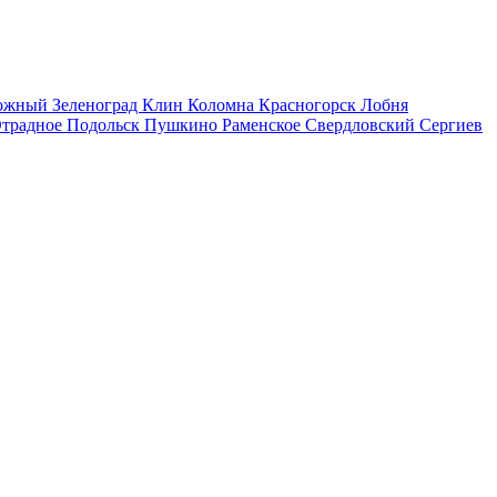
рожный
Зеленоград
Клин
Коломна
Красногорск
Лобня
традное
Подольск
Пушкино
Раменское
Свердловский
Сергиев