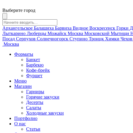
Выберите город
Архангельское
Балашиха
Барвиха
Видное
Воскресенск
Горки
Д
Лыткарино
Люберцы
Можайск
Москва
Московский
Мытищи
Н
Посад
Серпухов
Солнечногорск
Ступино
Троицк
Химки
Чехо
Москва
Форматы
Банкет
Барбекю
Кофе-брейк
Фуршет
Меню
Магазин
Гарниры
Горячие закуски
Десерты
Салаты
Холодные закуски
Портфолио
О нас
Статьи