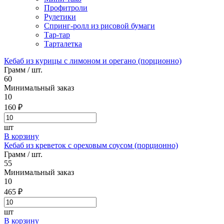
Профитроли
Рулетики
Спринг-ролл из рисовой бумаги
Тар-тар
Тарталетка
Кебаб из курицы с лимоном и орегано (порционно)
Грамм / шт.
60
Минимальный заказ
10
160 ₽
шт
В корзину
Кебаб из креветок с ореховым соусом (порционно)
Грамм / шт.
55
Минимальный заказ
10
465 ₽
шт
В корзину