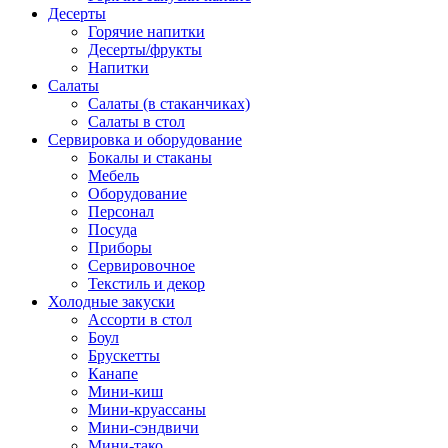
Десерты
Горячие напитки
Десерты/фрукты
Напитки
Салаты
Салаты (в стаканчиках)
Салаты в стол
Сервировка и оборудование
Бокалы и стаканы
Мебель
Оборудование
Персонал
Посуда
Приборы
Сервировочное
Текстиль и декор
Холодные закуски
Ассорти в стол
Боул
Брускетты
Канапе
Мини-киш
Мини-круассаны
Мини-сэндвичи
Мини-тако