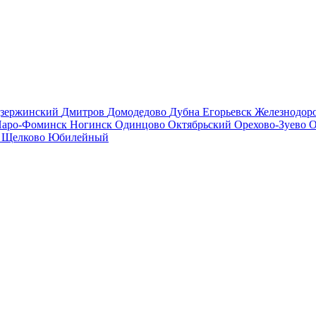
зержинский
Дмитров
Домодедово
Дубна
Егорьевск
Железнодо
аро-Фоминск
Ногинск
Одинцово
Октябрьский
Орехово-Зуево
О
в
Щелково
Юбилейный