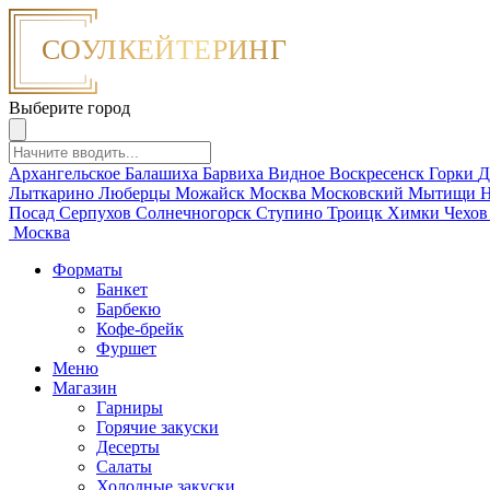
Выберите город
Архангельское
Балашиха
Барвиха
Видное
Воскресенск
Горки
Д
Лыткарино
Люберцы
Можайск
Москва
Московский
Мытищи
Н
Посад
Серпухов
Солнечногорск
Ступино
Троицк
Химки
Чехо
Москва
Форматы
Банкет
Барбекю
Кофе-брейк
Фуршет
Меню
Магазин
Гарниры
Горячие закуски
Десерты
Салаты
Холодные закуски