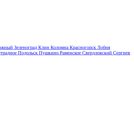
рожный
Зеленоград
Клин
Коломна
Красногорск
Лобня
традное
Подольск
Пушкино
Раменское
Свердловский
Сергиев