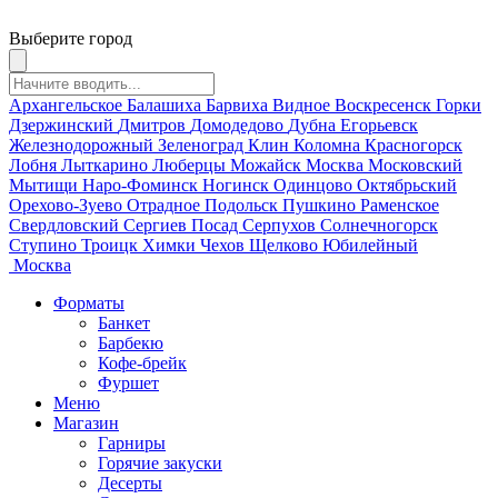
Выберите город
Архангельское
Балашиха
Барвиха
Видное
Воскресенск
Горки
Дзержинский
Дмитров
Домодедово
Дубна
Егорьевск
Железнодорожный
Зеленоград
Клин
Коломна
Красногорск
Лобня
Лыткарино
Люберцы
Можайск
Москва
Московский
Мытищи
Наро-Фоминск
Ногинск
Одинцово
Октябрьский
Орехово-Зуево
Отрадное
Подольск
Пушкино
Раменское
Свердловский
Сергиев Посад
Серпухов
Солнечногорск
Ступино
Троицк
Химки
Чехов
Щелково
Юбилейный
Москва
Форматы
Банкет
Барбекю
Кофе-брейк
Фуршет
Меню
Магазин
Гарниры
Горячие закуски
Десерты