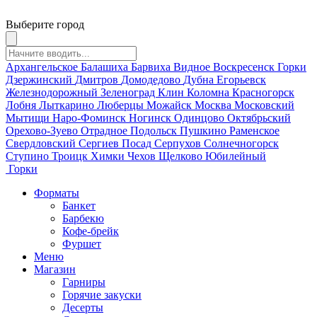
Выберите город
Архангельское
Балашиха
Барвиха
Видное
Воскресенск
Горки
Дзержинский
Дмитров
Домодедово
Дубна
Егорьевск
Железнодорожный
Зеленоград
Клин
Коломна
Красногорск
Лобня
Лыткарино
Люберцы
Можайск
Москва
Московский
Мытищи
Наро-Фоминск
Ногинск
Одинцово
Октябрьский
Орехово-Зуево
Отрадное
Подольск
Пушкино
Раменское
Свердловский
Сергиев Посад
Серпухов
Солнечногорск
Ступино
Троицк
Химки
Чехов
Щелково
Юбилейный
Горки
Форматы
Банкет
Барбекю
Кофе-брейк
Фуршет
Меню
Магазин
Гарниры
Горячие закуски
Десерты