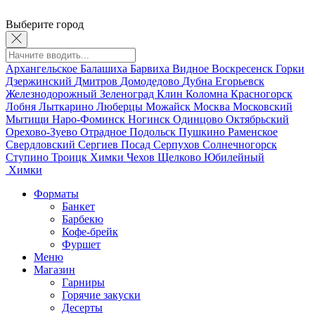
Выберите город
Архангельское
Балашиха
Барвиха
Видное
Воскресенск
Горки
Дзержинский
Дмитров
Домодедово
Дубна
Егорьевск
Железнодорожный
Зеленоград
Клин
Коломна
Красногорск
Лобня
Лыткарино
Люберцы
Можайск
Москва
Московский
Мытищи
Наро-Фоминск
Ногинск
Одинцово
Октябрьский
Орехово-Зуево
Отрадное
Подольск
Пушкино
Раменское
Свердловский
Сергиев Посад
Серпухов
Солнечногорск
Ступино
Троицк
Химки
Чехов
Щелково
Юбилейный
Химки
Форматы
Банкет
Барбекю
Кофе-брейк
Фуршет
Меню
Магазин
Гарниры
Горячие закуски
Десерты