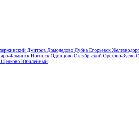
зержинский
Дмитров
Домодедово
Дубна
Егорьевск
Железнодо
аро-Фоминск
Ногинск
Одинцово
Октябрьский
Орехово-Зуево
О
в
Щелково
Юбилейный