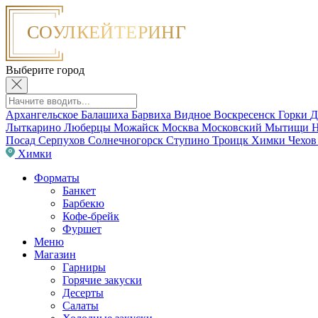
Выберите город
Архангельское
Балашиха
Барвиха
Видное
Воскресенск
Горки
Д
Лыткарино
Люберцы
Можайск
Москва
Московский
Мытищи
Н
Посад
Серпухов
Солнечногорск
Ступино
Троицк
Химки
Чехо
Химки
Форматы
Банкет
Барбекю
Кофе-брейк
Фуршет
Меню
Магазин
Гарниры
Горячие закуски
Десерты
Салаты