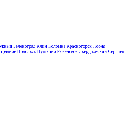
рожный
Зеленоград
Клин
Коломна
Красногорск
Лобня
традное
Подольск
Пушкино
Раменское
Свердловский
Сергиев