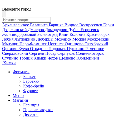
Выберите город
Архангельское
Балашиха
Барвиха
Видное
Воскресенск
Горки
Дзержинский
Дмитров
Домодедово
Дубна
Егорьевск
Железнодорожный
Зеленоград
Клин
Коломна
Красногорск
Лобня
Лыткарино
Люберцы
Можайск
Москва
Московский
Мытищи
Наро-Фоминск
Ногинск
Одинцово
Октябрьский
Орехово-Зуево
Отрадное
Подольск
Пушкино
Раменское
Свердловский
Сергиев Посад
Серпухов
Солнечногорск
Ступино
Троицк
Химки
Чехов
Щелково
Юбилейный
Химки
Форматы
Банкет
Барбекю
Кофе-брейк
Фуршет
Меню
Магазин
Гарниры
Горячие закуски
Десерты