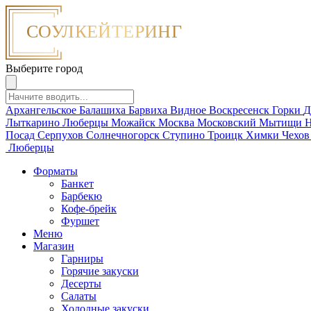
Выберите город
Архангельское
Балашиха
Барвиха
Видное
Воскресенск
Горки
Д
Лыткарино
Люберцы
Можайск
Москва
Московский
Мытищи
Н
Посад
Серпухов
Солнечногорск
Ступино
Троицк
Химки
Чехо
Люберцы
Форматы
Банкет
Барбекю
Кофе-брейк
Фуршет
Меню
Магазин
Гарниры
Горячие закуски
Десерты
Салаты
Холодные закуски