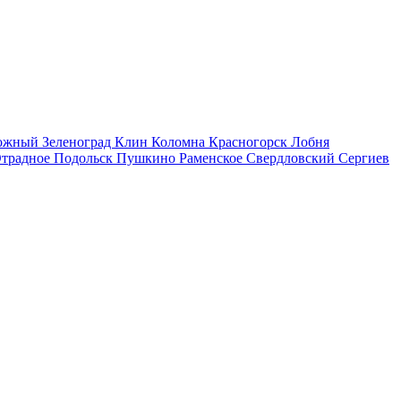
рожный
Зеленоград
Клин
Коломна
Красногорск
Лобня
традное
Подольск
Пушкино
Раменское
Свердловский
Сергиев