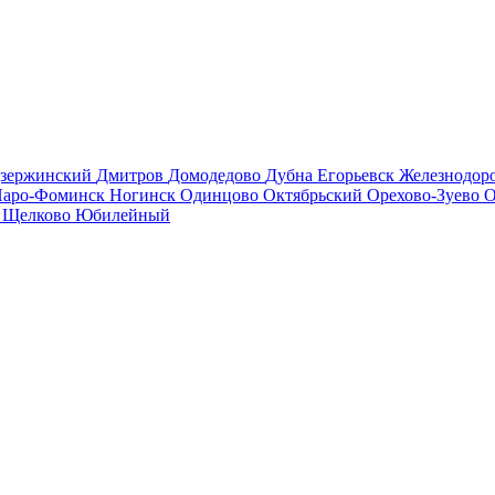
зержинский
Дмитров
Домодедово
Дубна
Егорьевск
Железнодо
аро-Фоминск
Ногинск
Одинцово
Октябрьский
Орехово-Зуево
О
в
Щелково
Юбилейный