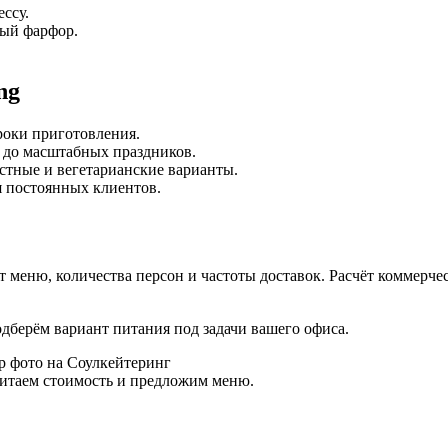
ссу.
ный фарфор.
ng
роки приготовления.
 до масштабных праздников.
стные и вегетарианские варианты.
ля постоянных клиентов.
от меню, количества персон и частоты доставок. Расчёт коммерч
одберём вариант питания под задачи вашего офиса.
считаем стоимость и предложим меню.