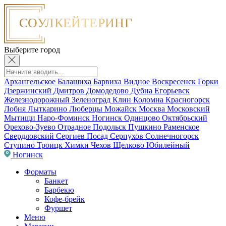
Выберите город
Архангельское
Балашиха
Барвиха
Видное
Воскресенск
Горки
Дзержинский
Дмитров
Домодедово
Дубна
Егорьевск
Железнодорожный
Зеленоград
Клин
Коломна
Красногорск
Лобня
Лыткарино
Люберцы
Можайск
Москва
Московский
Мытищи
Наро-Фоминск
Ногинск
Одинцово
Октябрьский
Орехово-Зуево
Отрадное
Подольск
Пушкино
Раменское
Свердловский
Сергиев Посад
Серпухов
Солнечногорск
Ступино
Троицк
Химки
Чехов
Щелково
Юбилейный
Ногинск
Форматы
Банкет
Барбекю
Кофе-брейк
Фуршет
Меню