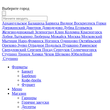
Выберите город
Архангельское
Балашиха
Барвиха
Видное
Воскресенск
Горки
Дзержинский
Дмитров
Домодедово
Дубна
Егорьевск
Железнодорожный
Зеленоград
Клин
Коломна
Красногорск
Лобня
Лыткарино
Люберцы
Можайск
Москва
Московский
Мытищи
Наро-Фоминск
Ногинск
Одинцово
Октябрьский
Орехово-Зуево
Отрадное
Подольск
Пушкино
Раменское
Свердловский
Сергиев Посад
Серпухов
Солнечногорск
Ступино
Троицк
Химки
Чехов
Щелково
Юбилейный
Ступино
Форматы
Банкет
Барбекю
Кофе-брейк
Фуршет
Меню
Магазин
Гарниры
Горячие закуски
Десерты