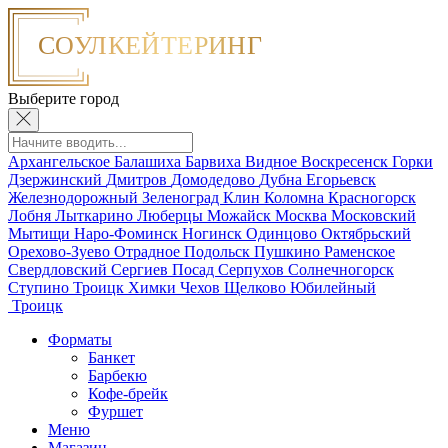
Выберите город
Архангельское
Балашиха
Барвиха
Видное
Воскресенск
Горки
Дзержинский
Дмитров
Домодедово
Дубна
Егорьевск
Железнодорожный
Зеленоград
Клин
Коломна
Красногорск
Лобня
Лыткарино
Люберцы
Можайск
Москва
Московский
Мытищи
Наро-Фоминск
Ногинск
Одинцово
Октябрьский
Орехово-Зуево
Отрадное
Подольск
Пушкино
Раменское
Свердловский
Сергиев Посад
Серпухов
Солнечногорск
Ступино
Троицк
Химки
Чехов
Щелково
Юбилейный
Троицк
Форматы
Банкет
Барбекю
Кофе-брейк
Фуршет
Меню
Магазин