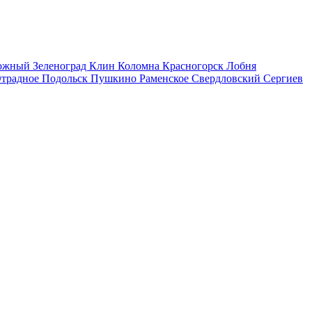
рожный
Зеленоград
Клин
Коломна
Красногорск
Лобня
традное
Подольск
Пушкино
Раменское
Свердловский
Сергиев