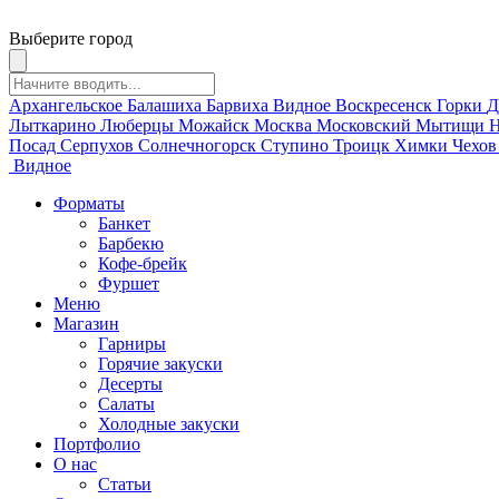
Выберите город
Архангельское
Балашиха
Барвиха
Видное
Воскресенск
Горки
Д
Лыткарино
Люберцы
Можайск
Москва
Московский
Мытищи
Н
Посад
Серпухов
Солнечногорск
Ступино
Троицк
Химки
Чехо
Видное
Форматы
Банкет
Барбекю
Кофе-брейк
Фуршет
Меню
Магазин
Гарниры
Горячие закуски
Десерты
Салаты
Холодные закуски
Портфолио
О нас
Статьи