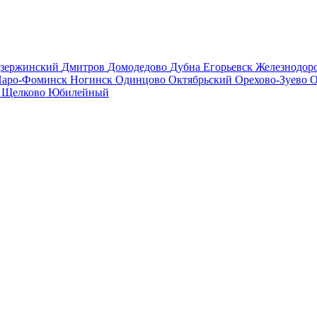
зержинский
Дмитров
Домодедово
Дубна
Егорьевск
Железнодо
аро-Фоминск
Ногинск
Одинцово
Октябрьский
Орехово-Зуево
О
в
Щелково
Юбилейный