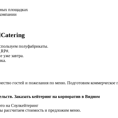
вных площадках
 компании
Catering
используем полуфабрикаты.
_RP#.
е уже завтра.
нка.
ичество гостей и пожелания по меню. Подготовим коммерческое 
тельств. Заказать кейтеринг на корпоратив в Видном
 мы рассчитаем стоимость и предложим меню.