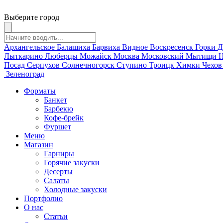
Выберите город
Архангельское
Балашиха
Барвиха
Видное
Воскресенск
Горки
Д
Лыткарино
Люберцы
Можайск
Москва
Московский
Мытищи
Н
Посад
Серпухов
Солнечногорск
Ступино
Троицк
Химки
Чехо
Зеленоград
Форматы
Банкет
Барбекю
Кофе-брейк
Фуршет
Меню
Магазин
Гарниры
Горячие закуски
Десерты
Салаты
Холодные закуски
Портфолио
О нас
Статьи