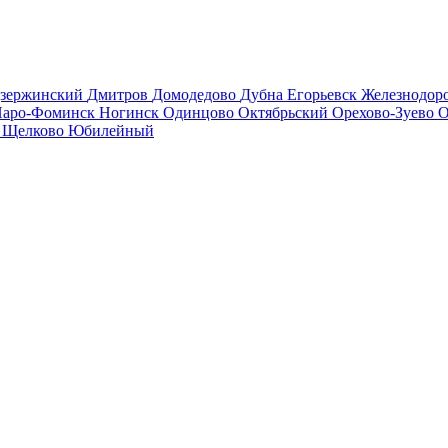
зержинский
Дмитров
Домодедово
Дубна
Егорьевск
Железнодо
аро-Фоминск
Ногинск
Одинцово
Октябрьский
Орехово-Зуево
О
в
Щелково
Юбилейный