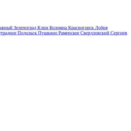
рожный
Зеленоград
Клин
Коломна
Красногорск
Лобня
традное
Подольск
Пушкино
Раменское
Свердловский
Сергиев