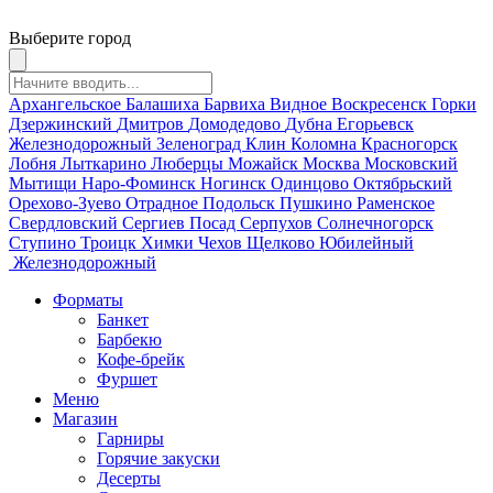
Выберите город
Архангельское
Балашиха
Барвиха
Видное
Воскресенск
Горки
Дзержинский
Дмитров
Домодедово
Дубна
Егорьевск
Железнодорожный
Зеленоград
Клин
Коломна
Красногорск
Лобня
Лыткарино
Люберцы
Можайск
Москва
Московский
Мытищи
Наро-Фоминск
Ногинск
Одинцово
Октябрьский
Орехово-Зуево
Отрадное
Подольск
Пушкино
Раменское
Свердловский
Сергиев Посад
Серпухов
Солнечногорск
Ступино
Троицк
Химки
Чехов
Щелково
Юбилейный
Железнодорожный
Форматы
Банкет
Барбекю
Кофе-брейк
Фуршет
Меню
Магазин
Гарниры
Горячие закуски
Десерты