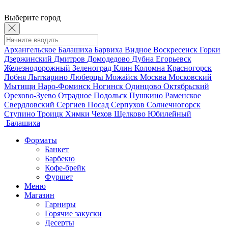
Выберите город
Архангельское
Балашиха
Барвиха
Видное
Воскресенск
Горки
Дзержинский
Дмитров
Домодедово
Дубна
Егорьевск
Железнодорожный
Зеленоград
Клин
Коломна
Красногорск
Лобня
Лыткарино
Люберцы
Можайск
Москва
Московский
Мытищи
Наро-Фоминск
Ногинск
Одинцово
Октябрьский
Орехово-Зуево
Отрадное
Подольск
Пушкино
Раменское
Свердловский
Сергиев Посад
Серпухов
Солнечногорск
Ступино
Троицк
Химки
Чехов
Щелково
Юбилейный
Балашиха
Форматы
Банкет
Барбекю
Кофе-брейк
Фуршет
Меню
Магазин
Гарниры
Горячие закуски
Десерты