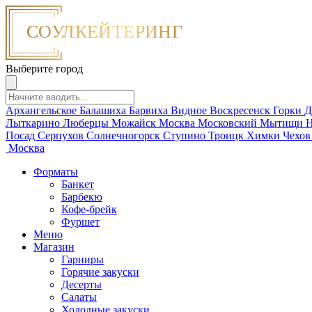
Выберите город
Архангельское
Балашиха
Барвиха
Видное
Воскресенск
Горки
Д
Лыткарино
Люберцы
Можайск
Москва
Московский
Мытищи
Н
Посад
Серпухов
Солнечногорск
Ступино
Троицк
Химки
Чехо
Москва
Форматы
Банкет
Барбекю
Кофе-брейк
Фуршет
Меню
Магазин
Гарниры
Горячие закуски
Десерты
Салаты
Холодные закуски