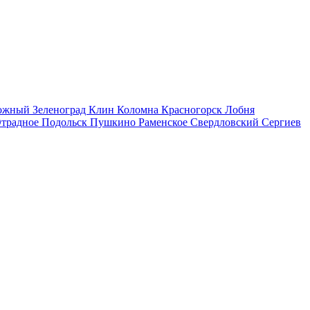
рожный
Зеленоград
Клин
Коломна
Красногорск
Лобня
традное
Подольск
Пушкино
Раменское
Свердловский
Сергиев