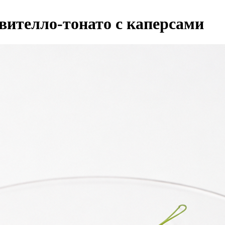
вителло-тонато с каперсами