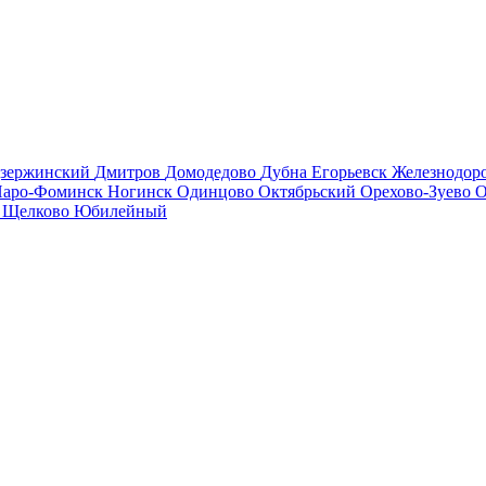
зержинский
Дмитров
Домодедово
Дубна
Егорьевск
Железнодо
аро-Фоминск
Ногинск
Одинцово
Октябрьский
Орехово-Зуево
О
в
Щелково
Юбилейный