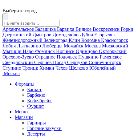
Выберите город
Архангельское
Балашиха
Барвиха
Видное
Воскресенск
Горки
Дзержинский
Дмитров
Домодедово
Дубна
Егорьевск
Железнодорожный
Зеленоград
Клин
Коломна
Красногорск
Лобня
Лыткарино
Люберцы
Можайск
Москва
Московский
Мытищи
Наро-Фоминск
Ногинск
Одинцово
Октябрьский
Орехово-Зуево
Отрадное
Подольск
Пушкино
Раменское
Свердловский
Сергиев Посад
Серпухов
Солнечногорск
Ступино
Троицк
Химки
Чехов
Щелково
Юбилейный
Москва
Форматы
Банкет
Барбекю
Кофе-брейк
Фуршет
Меню
Магазин
Гарниры
Горячие закуски
Десерты