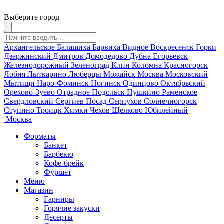
Выберите город
Архангельское
Балашиха
Барвиха
Видное
Воскресенск
Горки
Дзержинский
Дмитров
Домодедово
Дубна
Егорьевск
Железнодорожный
Зеленоград
Клин
Коломна
Красногорск
Лобня
Лыткарино
Люберцы
Можайск
Москва
Московский
Мытищи
Наро-Фоминск
Ногинск
Одинцово
Октябрьский
Орехово-Зуево
Отрадное
Подольск
Пушкино
Раменское
Свердловский
Сергиев Посад
Серпухов
Солнечногорск
Ступино
Троицк
Химки
Чехов
Щелково
Юбилейный
Москва
Форматы
Банкет
Барбекю
Кофе-брейк
Фуршет
Меню
Магазин
Гарниры
Горячие закуски
Десерты