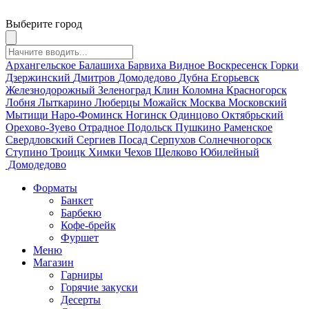
Выберите город
Архангельское
Балашиха
Барвиха
Видное
Воскресенск
Горки
Дзержинский
Дмитров
Домодедово
Дубна
Егорьевск
Железнодорожный
Зеленоград
Клин
Коломна
Красногорск
Лобня
Лыткарино
Люберцы
Можайск
Москва
Московский
Мытищи
Наро-Фоминск
Ногинск
Одинцово
Октябрьский
Орехово-Зуево
Отрадное
Подольск
Пушкино
Раменское
Свердловский
Сергиев Посад
Серпухов
Солнечногорск
Ступино
Троицк
Химки
Чехов
Щелково
Юбилейный
Домодедово
Форматы
Банкет
Барбекю
Кофе-брейк
Фуршет
Меню
Магазин
Гарниры
Горячие закуски
Десерты