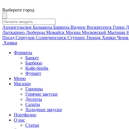
Выберите город
Архангельское
Балашиха
Барвиха
Видное
Воскресенск
Горки
Д
Лыткарино
Люберцы
Можайск
Москва
Московский
Мытищи
Н
Посад
Серпухов
Солнечногорск
Ступино
Троицк
Химки
Чехо
Химки
Форматы
Банкет
Барбекю
Кофе-брейк
Фуршет
Меню
Магазин
Гарниры
Горячие закуски
Десерты
Салаты
Холодные закуски
Портфолио
О нас
Статьи