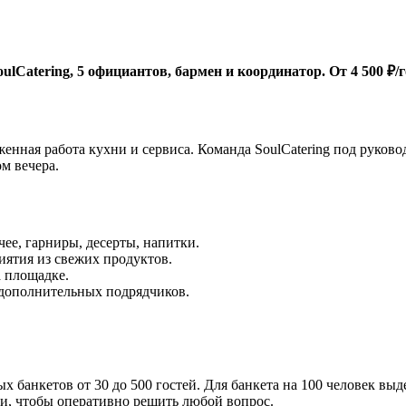
lCatering, 5 официантов, бармен и координатор. От 4 500 ₽/г
енная работа кухни и сервиса. Команда SoulCatering под руково
м вечера.
ее, гарниры, десерты, напитки.
иятия из свежих продуктов.
а площадке.
 дополнительных подрядчиков.
 банкетов от 30 до 500 гостей. Для банкета на 100 человек вы
зи, чтобы оперативно решить любой вопрос.