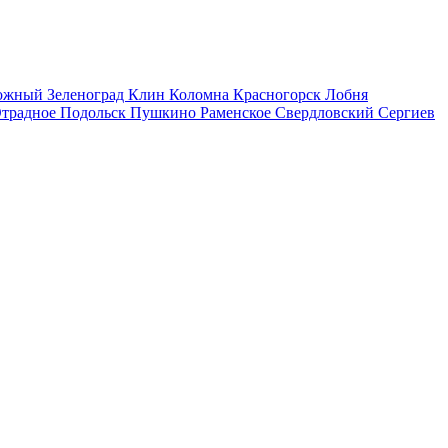
рожный
Зеленоград
Клин
Коломна
Красногорск
Лобня
традное
Подольск
Пушкино
Раменское
Свердловский
Сергиев