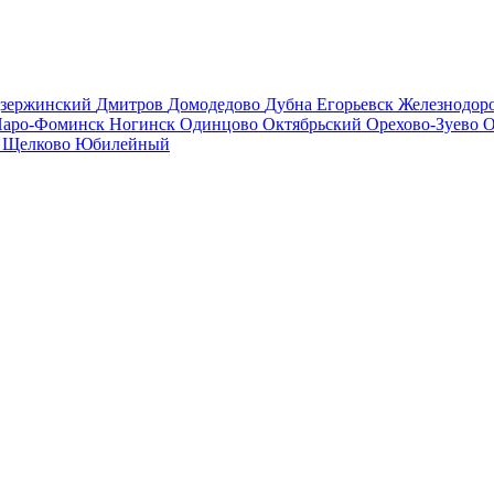
зержинский
Дмитров
Домодедово
Дубна
Егорьевск
Железнодо
аро-Фоминск
Ногинск
Одинцово
Октябрьский
Орехово-Зуево
О
в
Щелково
Юбилейный