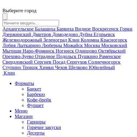
Выберите город
Архангельское
Балашиха
Барвиха
Видное
Воскресенск
Горки
Дзержинский
Дмитров
Домодедово
Дубна
Егорьевск
Железнодорожный
Зеленоград
Клин
Коломна
Красногорск
Лобня
Лыткарино
Люберцы
Можайск
Москва
Московский
Мытищи
Наро-Фоминск
Ногинск
Одинцово
Октябрьский
Орехово-Зуево
Отрадное
Подольск
Пушкино
Раменское
Свердловский
Сергиев Посад
Серпухов
Солнечногорск
Ступино
Троицк
Химки
Чехов
Щелково
Юбилейный
Клин
Форматы
Банкет
Барбекю
Кофе-брейк
Фуршет
Меню
Магазин
Гарниры
Горячие закуски
Десерты