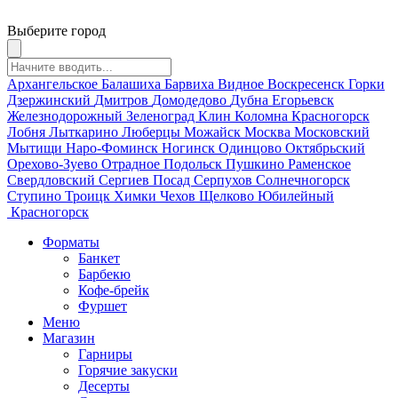
Выберите город
Архангельское
Балашиха
Барвиха
Видное
Воскресенск
Горки
Дзержинский
Дмитров
Домодедово
Дубна
Егорьевск
Железнодорожный
Зеленоград
Клин
Коломна
Красногорск
Лобня
Лыткарино
Люберцы
Можайск
Москва
Московский
Мытищи
Наро-Фоминск
Ногинск
Одинцово
Октябрьский
Орехово-Зуево
Отрадное
Подольск
Пушкино
Раменское
Свердловский
Сергиев Посад
Серпухов
Солнечногорск
Ступино
Троицк
Химки
Чехов
Щелково
Юбилейный
Красногорск
Форматы
Банкет
Барбекю
Кофе-брейк
Фуршет
Меню
Магазин
Гарниры
Горячие закуски
Десерты