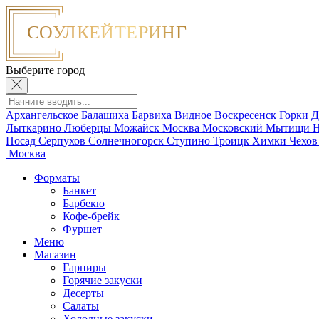
Выберите город
Архангельское
Балашиха
Барвиха
Видное
Воскресенск
Горки
Д
Лыткарино
Люберцы
Можайск
Москва
Московский
Мытищи
Н
Посад
Серпухов
Солнечногорск
Ступино
Троицк
Химки
Чехо
Москва
Форматы
Банкет
Барбекю
Кофе-брейк
Фуршет
Меню
Магазин
Гарниры
Горячие закуски
Десерты
Салаты
Холодные закуски