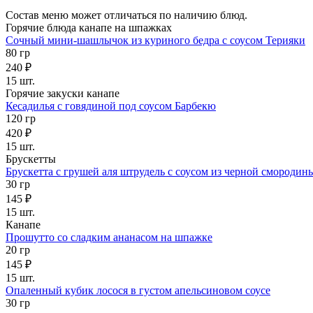
Состав меню может отличаться по наличию блюд.
Горячие блюда канапе на шпажках
Сочный мини-шашлычок из куриного бедра с соусом Терияки
80 гр
240 ₽
15 шт.
Горячие закуски канапе
Кесадилья с говядиной под соусом Барбекю
120 гр
420 ₽
15 шт.
Брускетты
Брускетта с грушей аля штрудель с соусом из черной смородин
30 гр
145 ₽
15 шт.
Канапе
Прошутто со сладким ананасом на шпажке
20 гр
145 ₽
15 шт.
Опаленный кубик лосося в густом апельсиновом соусе
30 гр