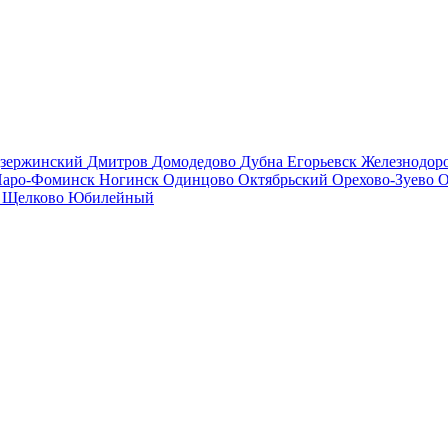
зержинский
Дмитров
Домодедово
Дубна
Егорьевск
Железнодо
аро-Фоминск
Ногинск
Одинцово
Октябрьский
Орехово-Зуево
О
в
Щелково
Юбилейный