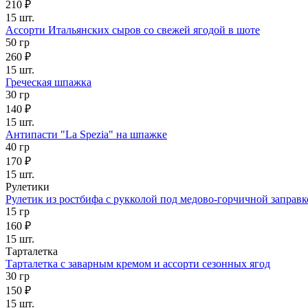
210 ₽
15 шт.
Ассорти Итальянских сыров со свежей ягодой в шоте
50 гр
260 ₽
15 шт.
Греческая шпажка
30 гр
140 ₽
15 шт.
Антипасти "La Spezia" на шпажке
40 гр
170 ₽
15 шт.
Рулетики
Рулетик из ростбифа с рукколой под медово-горчичной заправ
15 гр
160 ₽
15 шт.
Тарталетка
Тарталетка с заварным кремом и ассорти сезонных ягод
30 гр
150 ₽
15 шт.