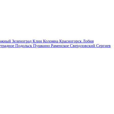
рожный
Зеленоград
Клин
Коломна
Красногорск
Лобня
традное
Подольск
Пушкино
Раменское
Свердловский
Сергиев