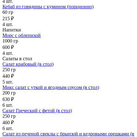
4 шт.
Кебаб из говядины с кумином (порционно)
60 гр
215 ₽
4 шт.
Напитки
Морс с облепихой
1000 гр
600 ₽
4 шт.
Салаты в стол
Салат крабовый (в стол)
250 гр
440 ₽
5 шт.
Микс салат с уткой и ягодным соусом (в стол)
200 гр
630 ₽
6 шт.
Салат Греческий с фетой (в стол)
250 гр
460 ₽
6 шт.
Салат из печеной свеклы с брынзой и кедровыми орешками (в