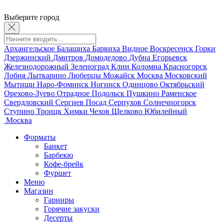
Выберите город
Архангельское
Балашиха
Барвиха
Видное
Воскресенск
Горки
Дзержинский
Дмитров
Домодедово
Дубна
Егорьевск
Железнодорожный
Зеленоград
Клин
Коломна
Красногорск
Лобня
Лыткарино
Люберцы
Можайск
Москва
Московский
Мытищи
Наро-Фоминск
Ногинск
Одинцово
Октябрьский
Орехово-Зуево
Отрадное
Подольск
Пушкино
Раменское
Свердловский
Сергиев Посад
Серпухов
Солнечногорск
Ступино
Троицк
Химки
Чехов
Щелково
Юбилейный
Москва
Форматы
Банкет
Барбекю
Кофе-брейк
Фуршет
Меню
Магазин
Гарниры
Горячие закуски
Десерты