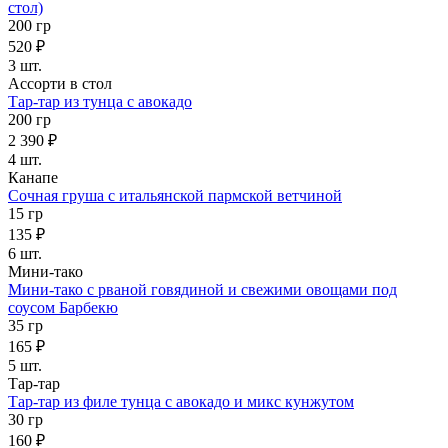
стол)
200 гр
520 ₽
3 шт.
Ассорти в стол
Тар-тар из тунца с авокадо
200 гр
2 390 ₽
4 шт.
Канапе
Сочная груша с итальянской пармской ветчиной
15 гр
135 ₽
6 шт.
Мини-тако
Мини-тако с рваной говядиной и свежими овощами под
соусом Барбекю
35 гр
165 ₽
5 шт.
Тар-тар
Тар-тар из филе тунца с авокадо и микс кунжутом
30 гр
160 ₽