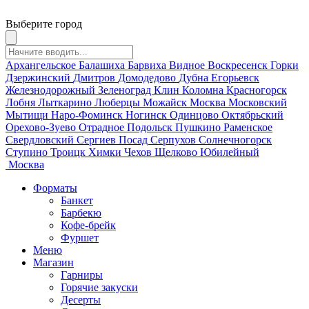
Выберите город
Архангельское
Балашиха
Барвиха
Видное
Воскресенск
Горки
Дзержинский
Дмитров
Домодедово
Дубна
Егорьевск
Железнодорожный
Зеленоград
Клин
Коломна
Красногорск
Лобня
Лыткарино
Люберцы
Можайск
Москва
Московский
Мытищи
Наро-Фоминск
Ногинск
Одинцово
Октябрьский
Орехово-Зуево
Отрадное
Подольск
Пушкино
Раменское
Свердловский
Сергиев Посад
Серпухов
Солнечногорск
Ступино
Троицк
Химки
Чехов
Щелково
Юбилейный
Москва
Форматы
Банкет
Барбекю
Кофе-брейк
Фуршет
Меню
Магазин
Гарниры
Горячие закуски
Десерты