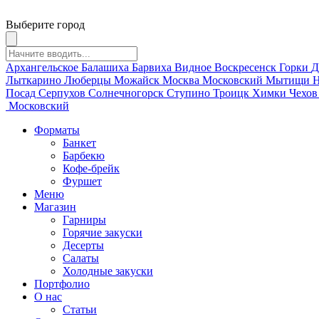
Выберите город
Архангельское
Балашиха
Барвиха
Видное
Воскресенск
Горки
Д
Лыткарино
Люберцы
Можайск
Москва
Московский
Мытищи
Н
Посад
Серпухов
Солнечногорск
Ступино
Троицк
Химки
Чехо
Московский
Форматы
Банкет
Барбекю
Кофе-брейк
Фуршет
Меню
Магазин
Гарниры
Горячие закуски
Десерты
Салаты
Холодные закуски
Портфолио
О нас
Статьи