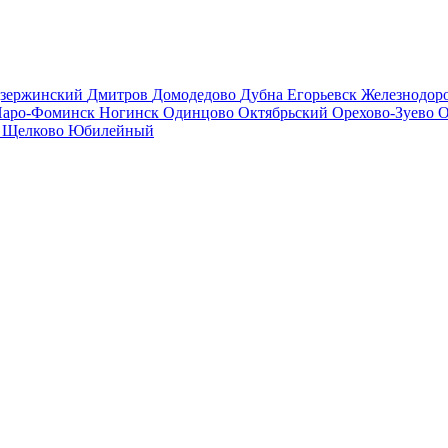
зержинский
Дмитров
Домодедово
Дубна
Егорьевск
Железнодо
аро-Фоминск
Ногинск
Одинцово
Октябрьский
Орехово-Зуево
О
в
Щелково
Юбилейный