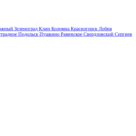
рожный
Зеленоград
Клин
Коломна
Красногорск
Лобня
традное
Подольск
Пушкино
Раменское
Свердловский
Сергиев