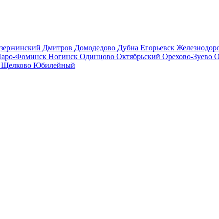
зержинский
Дмитров
Домодедово
Дубна
Егорьевск
Железнодо
аро-Фоминск
Ногинск
Одинцово
Октябрьский
Орехово-Зуево
О
в
Щелково
Юбилейный