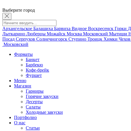
Выберите город
Архангельское
Балашиха
Барвиха
Видное
Воскресенск
Горки
Д
Лыткарино
Люберцы
Можайск
Москва
Московский
Мытищи
Н
Посад
Серпухов
Солнечногорск
Ступино
Троицк
Химки
Чехо
Московский
Форматы
Банкет
Барбекю
Кофе-брейк
Фуршет
Меню
Магазин
Гарниры
Горячие закуски
Десерты
Салаты
Холодные закуски
Портфолио
О нас
Статьи