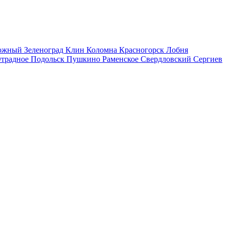
рожный
Зеленоград
Клин
Коломна
Красногорск
Лобня
традное
Подольск
Пушкино
Раменское
Свердловский
Сергиев