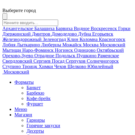
Выберите город
Архангельское
Балашиха
Барвиха
Видное
Воскресенск
Горки
Дзержинский
Дмитров
Домодедово
Дубна
Егорьевск
Железнодорожный
Зеленоград
Клин
Коломна
Красногорск
Лобня
Лыткарино
Люберцы
Можайск
Москва
Московский
Мытищи
Наро-Фоминск
Ногинск
Одинцово
Октябрьский
Орехово-Зуево
Отрадное
Подольск
Пушкино
Раменское
Свердловский
Сергиев Посад
Серпухов
Солнечногорск
Ступино
Троицк
Химки
Чехов
Щелково
Юбилейный
Московский
Форматы
Банкет
Барбекю
Кофе-брейк
Фуршет
Меню
Магазин
Гарниры
Горячие закуски
Десерты