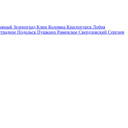
рожный
Зеленоград
Клин
Коломна
Красногорск
Лобня
традное
Подольск
Пушкино
Раменское
Свердловский
Сергиев