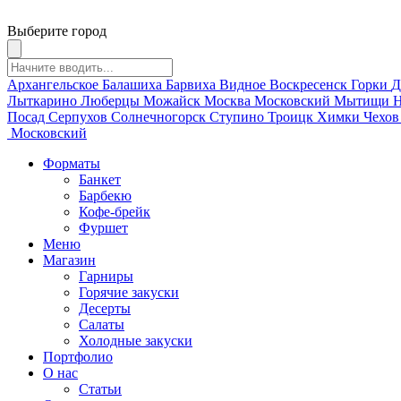
Выберите город
Архангельское
Балашиха
Барвиха
Видное
Воскресенск
Горки
Д
Лыткарино
Люберцы
Можайск
Москва
Московский
Мытищи
Н
Посад
Серпухов
Солнечногорск
Ступино
Троицк
Химки
Чехо
Московский
Форматы
Банкет
Барбекю
Кофе-брейк
Фуршет
Меню
Магазин
Гарниры
Горячие закуски
Десерты
Салаты
Холодные закуски
Портфолио
О нас
Статьи