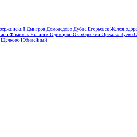
зержинский
Дмитров
Домодедово
Дубна
Егорьевск
Железнодо
аро-Фоминск
Ногинск
Одинцово
Октябрьский
Орехово-Зуево
О
в
Щелково
Юбилейный