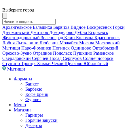
Выберите город
Архангельское
Балашиха
Барвиха
Видное
Воскресенск
Горки
Дзержинский
Дмитров
Домодедово
Дубна
Егорьевск
Железнодорожный
Зеленоград
Клин
Коломна
Красногорск
Лобня
Лыткарино
Люберцы
Можайск
Москва
Московский
Мытищи
Наро-Фоминск
Ногинск
Одинцово
Октябрьский
Орехово-Зуево
Отрадное
Подольск
Пушкино
Раменское
Свердловский
Сергиев Посад
Серпухов
Солнечногорск
Ступино
Троицк
Химки
Чехов
Щелково
Юбилейный
Мытищи
Форматы
Банкет
Барбекю
Кофе-брейк
Фуршет
Меню
Магазин
Гарниры
Горячие закуски
Десерты