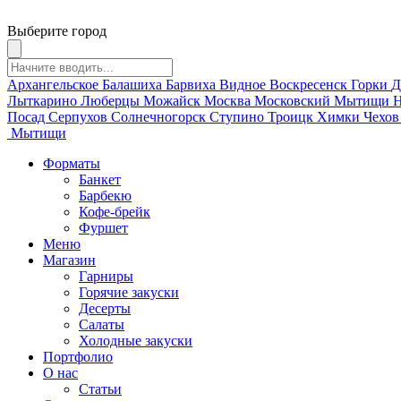
Выберите город
Архангельское
Балашиха
Барвиха
Видное
Воскресенск
Горки
Д
Лыткарино
Люберцы
Можайск
Москва
Московский
Мытищи
Н
Посад
Серпухов
Солнечногорск
Ступино
Троицк
Химки
Чехо
Мытищи
Форматы
Банкет
Барбекю
Кофе-брейк
Фуршет
Меню
Магазин
Гарниры
Горячие закуски
Десерты
Салаты
Холодные закуски
Портфолио
О нас
Статьи