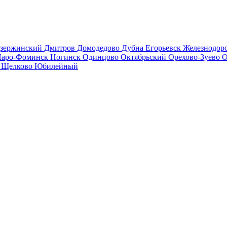
зержинский
Дмитров
Домодедово
Дубна
Егорьевск
Железнодо
аро-Фоминск
Ногинск
Одинцово
Октябрьский
Орехово-Зуево
О
в
Щелково
Юбилейный