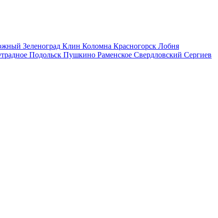
рожный
Зеленоград
Клин
Коломна
Красногорск
Лобня
традное
Подольск
Пушкино
Раменское
Свердловский
Сергиев