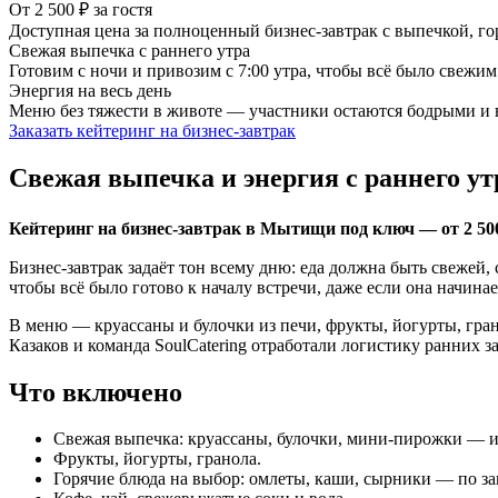
От 2 500 ₽ за гостя
Доступная цена за полноценный бизнес-завтрак с выпечкой, г
Свежая выпечка с раннего утра
Готовим с ночи и привозим с 7:00 утра, чтобы всё было свежим
Энергия на весь день
Меню без тяжести в животе — участники остаются бодрыми и
Заказать кейтеринг на бизнес-завтрак
Свежая выпечка и энергия с раннего ут
Кейтеринг на бизнес-завтрак в Мытищи под ключ — от 2 500 
Бизнес-завтрак задаёт тон всему дню: еда должна быть свежей,
чтобы всё было готово к началу встречи, даже если она начинает
В меню — круассаны и булочки из печи, фрукты, йогурты, гра
Казаков и команда SoulCatering отработали логистику ранних 
Что включено
Свежая выпечка: круассаны, булочки, мини-пирожки — из 
Фрукты, йогурты, гранола.
Горячие блюда на выбор: омлеты, каши, сырники — по за