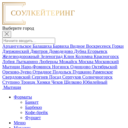
Выберите город
Архангельское
Балашиха
Барвиха
Видное
Воскресенск
Горки
Дзержинский
Дмитров
Домодедово
Дубна
Егорьевск
Железнодорожный
Зеленоград
Клин
Коломна
Красногорск
Лобня
Лыткарино
Люберцы
Можайск
Москва
Московский
Мытищи
Наро-Фоминск
Ногинск
Одинцово
Октябрьский
Орехово-Зуево
Отрадное
Подольск
Пушкино
Раменское
Свердловский
Сергиев Посад
Серпухов
Солнечногорск
Ступино
Троицк
Химки
Чехов
Щелково
Юбилейный
Мытищи
Форматы
Банкет
Барбекю
Кофе-брейк
Фуршет
Меню
Магазин