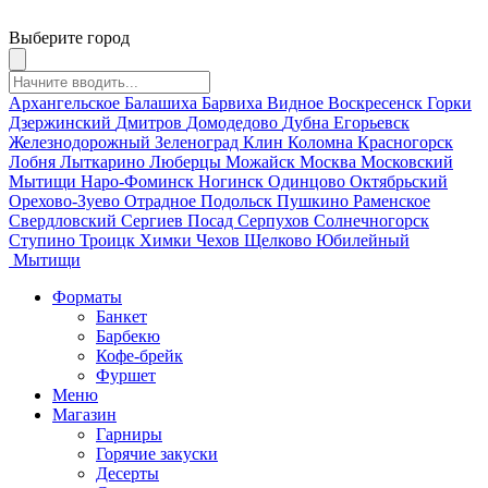
Выберите город
Архангельское
Балашиха
Барвиха
Видное
Воскресенск
Горки
Дзержинский
Дмитров
Домодедово
Дубна
Егорьевск
Железнодорожный
Зеленоград
Клин
Коломна
Красногорск
Лобня
Лыткарино
Люберцы
Можайск
Москва
Московский
Мытищи
Наро-Фоминск
Ногинск
Одинцово
Октябрьский
Орехово-Зуево
Отрадное
Подольск
Пушкино
Раменское
Свердловский
Сергиев Посад
Серпухов
Солнечногорск
Ступино
Троицк
Химки
Чехов
Щелково
Юбилейный
Мытищи
Форматы
Банкет
Барбекю
Кофе-брейк
Фуршет
Меню
Магазин
Гарниры
Горячие закуски
Десерты