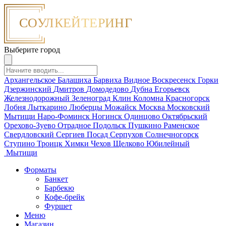
Выберите город
Архангельское
Балашиха
Барвиха
Видное
Воскресенск
Горки
Дзержинский
Дмитров
Домодедово
Дубна
Егорьевск
Железнодорожный
Зеленоград
Клин
Коломна
Красногорск
Лобня
Лыткарино
Люберцы
Можайск
Москва
Московский
Мытищи
Наро-Фоминск
Ногинск
Одинцово
Октябрьский
Орехово-Зуево
Отрадное
Подольск
Пушкино
Раменское
Свердловский
Сергиев Посад
Серпухов
Солнечногорск
Ступино
Троицк
Химки
Чехов
Щелково
Юбилейный
Мытищи
Форматы
Банкет
Барбекю
Кофе-брейк
Фуршет
Меню
Магазин