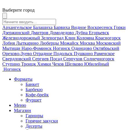
Выберите город
Архангельское
Балашиха
Барвиха
Видное
Воскресенск
Горки
Дзержинский
Дмитров
Домодедово
Дубна
Егорьевск
Железнодорожный
Зеленоград
Клин
Коломна
Красногорск
Лобня
Лыткарино
Люберцы
Можайск
Москва
Московский
Мытищи
Наро-Фоминск
Ногинск
Одинцово
Октябрьский
Орехово-Зуево
Отрадное
Подольск
Пушкино
Раменское
Свердловский
Сергиев Посад
Серпухов
Солнечногорск
Ступино
Троицк
Химки
Чехов
Щелково
Юбилейный
Ногинск
Форматы
Банкет
Барбекю
Кофе-брейк
Фуршет
Меню
Магазин
Гарниры
Горячие закуски
Десерты