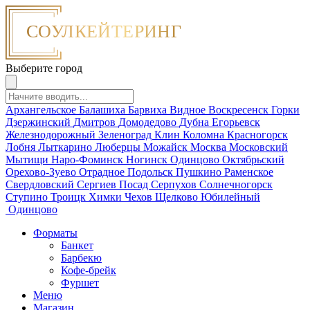
Выберите город
Архангельское
Балашиха
Барвиха
Видное
Воскресенск
Горки
Дзержинский
Дмитров
Домодедово
Дубна
Егорьевск
Железнодорожный
Зеленоград
Клин
Коломна
Красногорск
Лобня
Лыткарино
Люберцы
Можайск
Москва
Московский
Мытищи
Наро-Фоминск
Ногинск
Одинцово
Октябрьский
Орехово-Зуево
Отрадное
Подольск
Пушкино
Раменское
Свердловский
Сергиев Посад
Серпухов
Солнечногорск
Ступино
Троицк
Химки
Чехов
Щелково
Юбилейный
Одинцово
Форматы
Банкет
Барбекю
Кофе-брейк
Фуршет
Меню
Магазин