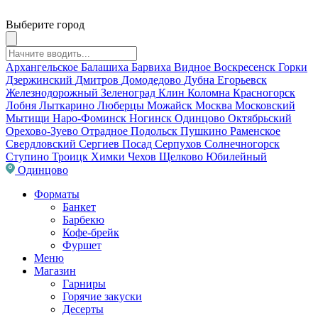
Выберите город
Архангельское
Балашиха
Барвиха
Видное
Воскресенск
Горки
Дзержинский
Дмитров
Домодедово
Дубна
Егорьевск
Железнодорожный
Зеленоград
Клин
Коломна
Красногорск
Лобня
Лыткарино
Люберцы
Можайск
Москва
Московский
Мытищи
Наро-Фоминск
Ногинск
Одинцово
Октябрьский
Орехово-Зуево
Отрадное
Подольск
Пушкино
Раменское
Свердловский
Сергиев Посад
Серпухов
Солнечногорск
Ступино
Троицк
Химки
Чехов
Щелково
Юбилейный
Одинцово
Форматы
Банкет
Барбекю
Кофе-брейк
Фуршет
Меню
Магазин
Гарниры
Горячие закуски
Десерты