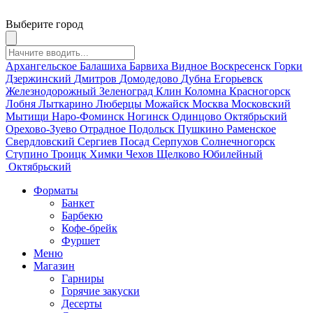
Выберите город
Архангельское
Балашиха
Барвиха
Видное
Воскресенск
Горки
Дзержинский
Дмитров
Домодедово
Дубна
Егорьевск
Железнодорожный
Зеленоград
Клин
Коломна
Красногорск
Лобня
Лыткарино
Люберцы
Можайск
Москва
Московский
Мытищи
Наро-Фоминск
Ногинск
Одинцово
Октябрьский
Орехово-Зуево
Отрадное
Подольск
Пушкино
Раменское
Свердловский
Сергиев Посад
Серпухов
Солнечногорск
Ступино
Троицк
Химки
Чехов
Щелково
Юбилейный
Октябрьский
Форматы
Банкет
Барбекю
Кофе-брейк
Фуршет
Меню
Магазин
Гарниры
Горячие закуски
Десерты