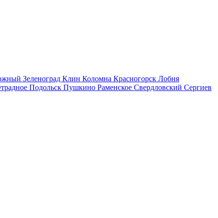
рожный
Зеленоград
Клин
Коломна
Красногорск
Лобня
традное
Подольск
Пушкино
Раменское
Свердловский
Сергиев