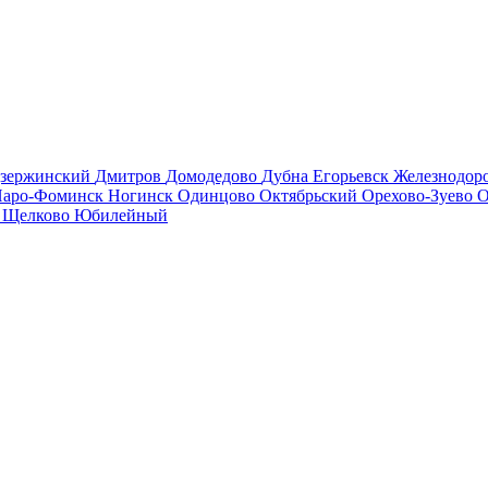
зержинский
Дмитров
Домодедово
Дубна
Егорьевск
Железнодо
аро-Фоминск
Ногинск
Одинцово
Октябрьский
Орехово-Зуево
О
в
Щелково
Юбилейный