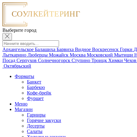
Выберите город
Архангельское
Балашиха
Барвиха
Видное
Воскресенск
Горки
Д
Лыткарино
Люберцы
Можайск
Москва
Московский
Мытищи
Н
Посад
Серпухов
Солнечногорск
Ступино
Троицк
Химки
Чехо
Октябрьский
Форматы
Банкет
Барбекю
Кофе-брейк
Фуршет
Меню
Магазин
Гарниры
Горячие закуски
Десерты
Салаты
Холодные закуски