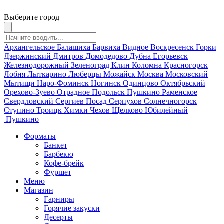
Выберите город
Архангельское
Балашиха
Барвиха
Видное
Воскресенск
Горки
Дзержинский
Дмитров
Домодедово
Дубна
Егорьевск
Железнодорожный
Зеленоград
Клин
Коломна
Красногорск
Лобня
Лыткарино
Люберцы
Можайск
Москва
Московский
Мытищи
Наро-Фоминск
Ногинск
Одинцово
Октябрьский
Орехово-Зуево
Отрадное
Подольск
Пушкино
Раменское
Свердловский
Сергиев Посад
Серпухов
Солнечногорск
Ступино
Троицк
Химки
Чехов
Щелково
Юбилейный
Пушкино
Форматы
Банкет
Барбекю
Кофе-брейк
Фуршет
Меню
Магазин
Гарниры
Горячие закуски
Десерты