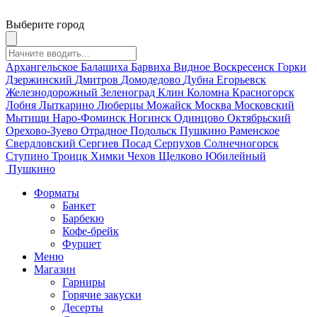
Выберите город
Архангельское
Балашиха
Барвиха
Видное
Воскресенск
Горки
Дзержинский
Дмитров
Домодедово
Дубна
Егорьевск
Железнодорожный
Зеленоград
Клин
Коломна
Красногорск
Лобня
Лыткарино
Люберцы
Можайск
Москва
Московский
Мытищи
Наро-Фоминск
Ногинск
Одинцово
Октябрьский
Орехово-Зуево
Отрадное
Подольск
Пушкино
Раменское
Свердловский
Сергиев Посад
Серпухов
Солнечногорск
Ступино
Троицк
Химки
Чехов
Щелково
Юбилейный
Пушкино
Форматы
Банкет
Барбекю
Кофе-брейк
Фуршет
Меню
Магазин
Гарниры
Горячие закуски
Десерты