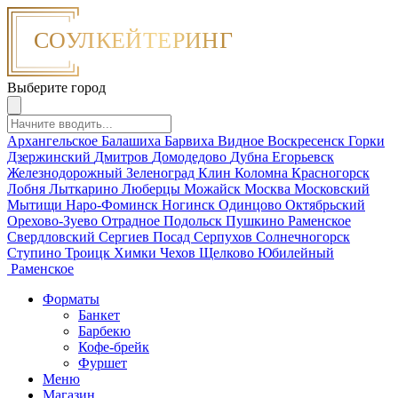
Выберите город
Архангельское
Балашиха
Барвиха
Видное
Воскресенск
Горки
Дзержинский
Дмитров
Домодедово
Дубна
Егорьевск
Железнодорожный
Зеленоград
Клин
Коломна
Красногорск
Лобня
Лыткарино
Люберцы
Можайск
Москва
Московский
Мытищи
Наро-Фоминск
Ногинск
Одинцово
Октябрьский
Орехово-Зуево
Отрадное
Подольск
Пушкино
Раменское
Свердловский
Сергиев Посад
Серпухов
Солнечногорск
Ступино
Троицк
Химки
Чехов
Щелково
Юбилейный
Раменское
Форматы
Банкет
Барбекю
Кофе-брейк
Фуршет
Меню
Магазин